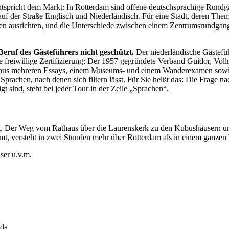
 entspricht dem Markt: In Rotterdam sind offene deutschsprachige Run
auf der Straße Englisch und Niederländisch. Für eine Stadt, deren Thema
sen ausrichten, und die Unterschiede zwischen einem Zentrumsrundgang
Beruf des Gästeführers nicht geschützt.
Der niederländische Gästefüh
 eine freiwillige Zertifizierung: Der 1957 gegründete Verband Guidor, V
ung aus mehreren Essays, einem Museums- und einem Wanderexamen sowi
prachen, nach denen sich filtern lässt. Für Sie heißt das: Die Frage nach
t sind, steht bei jeder Tour in der Zeile „Sprachen“.
. Der Weg vom Rathaus über die Laurenskerk zu den Kubushäusern und
t, versteht in zwei Stunden mehr über Rotterdam als in einem ganzen 
ser u.v.m.
da.