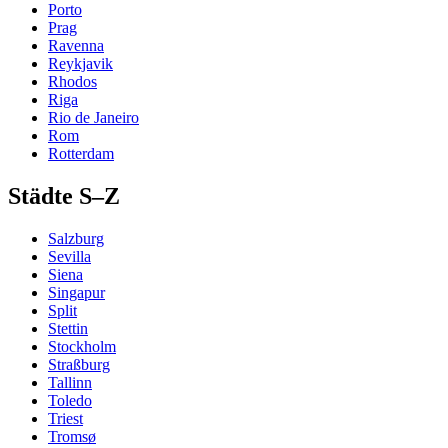
Porto
Prag
Ravenna
Reykjavik
Rhodos
Riga
Rio de Janeiro
Rom
Rotterdam
Städte S–Z
Salzburg
Sevilla
Siena
Singapur
Split
Stettin
Stockholm
Straßburg
Tallinn
Toledo
Triest
Tromsø