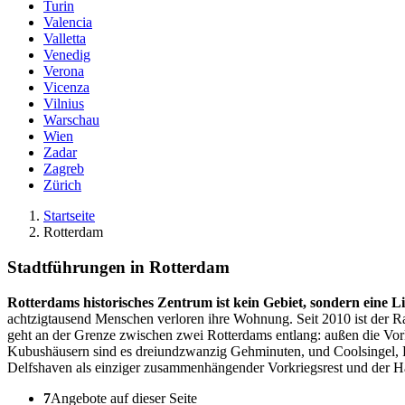
Turin
Valencia
Valletta
Venedig
Verona
Vicenza
Vilnius
Warschau
Wien
Zadar
Zagreb
Zürich
Startseite
Rotterdam
Stadtführungen in Rotterdam
Rotterdams historisches Zentrum ist kein Gebiet, sondern eine Li
achtzigtausend Menschen verloren ihre Wohnung. Seit 2010 ist der Ra
geht an der Grenze zwischen zwei Rotterdams entlang: außen die Vor
Kubushäusern sind es dreiundzwanzig Gehminuten, und Coolsingel, Ra
Delfshaven als einziger zusammenhängender Vorkriegsrest und der Ha
7
Angebote auf dieser Seite