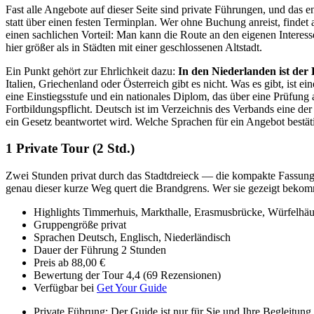
Fast alle Angebote auf dieser Seite sind private Führungen, und das
statt über einen festen Terminplan. Wer ohne Buchung anreist, findet 
einen sachlichen Vorteil: Man kann die Route an den eigenen Interes
hier größer als in Städten mit einer geschlossenen Altstadt.
Ein Punkt gehört zur Ehrlichkeit dazu:
In den Niederlanden ist der 
Italien, Griechenland oder Österreich gibt es nicht. Was es gibt, ist
eine Einstiegsstufe und ein nationales Diplom, das über eine Prüf
Fortbildungspflicht. Deutsch ist im Verzeichnis des Verbands eine der S
ein Gesetz beantwortet wird. Welche Sprachen für ein Angebot bestätig
1
Private Tour (2 Std.)
Zwei Stunden privat durch das Stadtdreieck — die kompakte Fassung
genau dieser kurze Weg quert die Brandgrens. Wer sie gezeigt bekomm
Highlights
Timmerhuis, Markthalle, Erasmusbrücke, Würfelhäu
Gruppengröße
privat
Sprachen
Deutsch, Englisch, Niederländisch
Dauer der Führung
2 Stunden
Preis
ab
88,00 €
Bewertung der Tour
4,4 (69 Rezensionen)
Verfügbar bei
Get Your Guide
Private Führung: Der Guide ist nur für Sie und Ihre Begleitung 