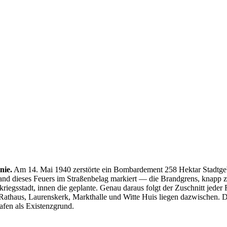
nie.
Am 14. Mai 1940 zerstörte ein Bombardement 258 Hektar Stadtge
nd dieses Feuers im Straßenbelag markiert — die Brandgrens, knapp zwö
kriegsstadt, innen die geplante. Genau daraus folgt der Zuschnitt je
thaus, Laurenskerk, Markthalle und Witte Huis liegen dazwischen. Die
fen als Existenzgrund.