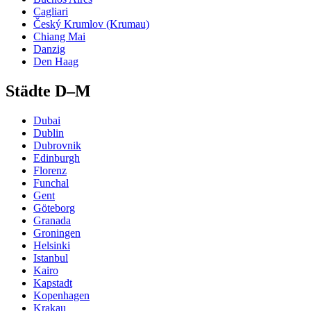
Cagliari
Český Krumlov (Krumau)
Chiang Mai
Danzig
Den Haag
Städte D–M
Dubai
Dublin
Dubrovnik
Edinburgh
Florenz
Funchal
Gent
Göteborg
Granada
Groningen
Helsinki
Istanbul
Kairo
Kapstadt
Kopenhagen
Krakau