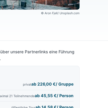
© Aron Fjell/ Unsplash.com
über unsere Partnerlinks eine Führung
.
ab
226,00 €
/ Gruppe
privat
ab
45,55 €
/ Person
ximal 21 Teilnehmende
ab
14,58 €
/ Person
öffentliche Tour